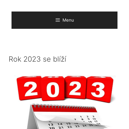
Přeskočit
na
obsah
Menu
Rok 2023 se blíží