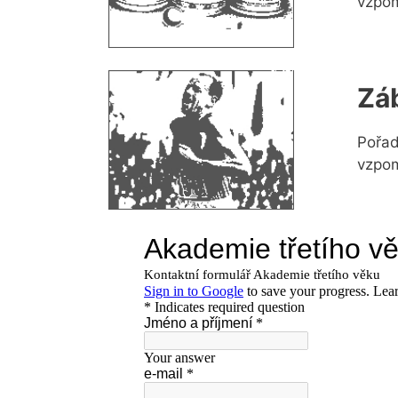
vzpom
Zá
Pořad
vzpom