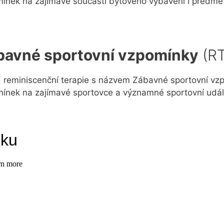
ínek na zajímavé součásti bytového vybavení i předmě
bavné sportovní vzpomínky
(RT
 reminiscenční terapie s názvem Zábavné sportovní vzp
ínek na zajímavé sportovce a významné sportovní udál