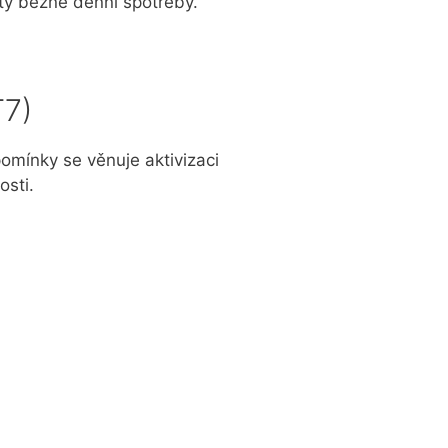
ty běžné denní spotřeby.
7)
omínky se věnuje aktivizaci
osti.