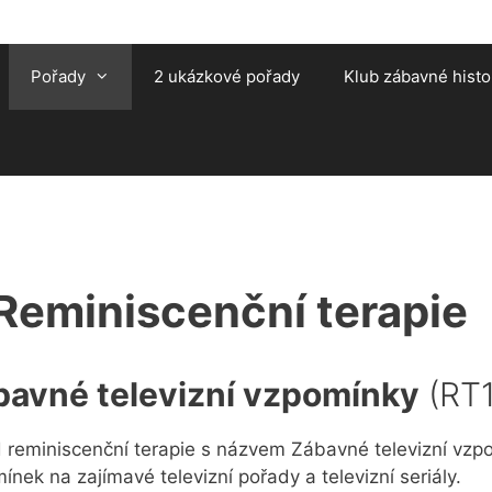
Pořady
2 ukázkové pořady
Klub zábavné histo
Reminiscenční terapie
bavné televizní vzpomínky
(RT1
 reminiscenční terapie s názvem Zábavné televizní vzpo
ínek na zajímavé televizní pořady a televizní seriály.