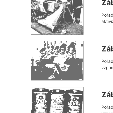
Zá
Pořad
aktiv
Zá
Pořad
vzpom
Zá
Pořad