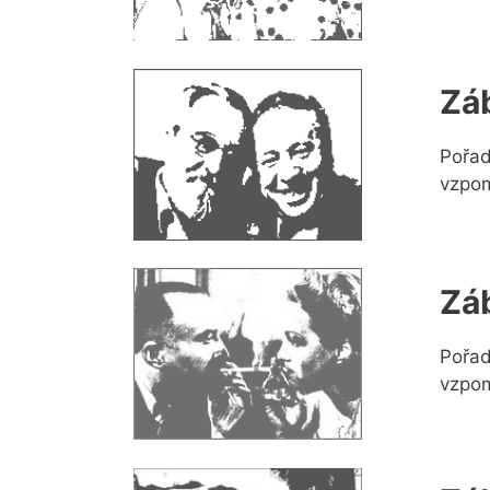
Zá
Pořad
vzpom
Zá
Pořad
vzpom